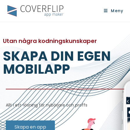
Meny
Utan några kodningskunskaper
SKAPA DIN EGEN
MOBILAPP
Allt i ett-lösning för nybörjare och proffs
Skapa en app