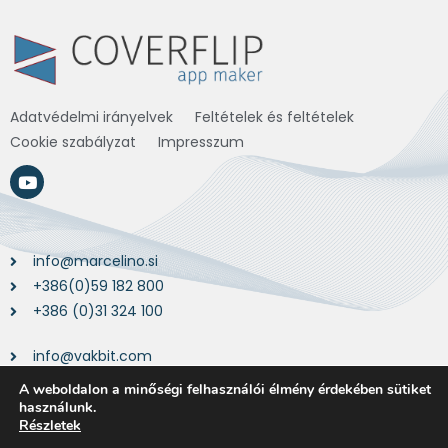
Adatvédelmi irányelvek
Feltételek és feltételek
Cookie szabályzat
Impresszum
info@marcelino.si
+386(0)59 182 800
+386 (0)31 324 100
info@vakbit.com
+43 720 022715
A weboldalon a minőségi felhasználói élmény érdekében sütiket
használunk.
Részletek