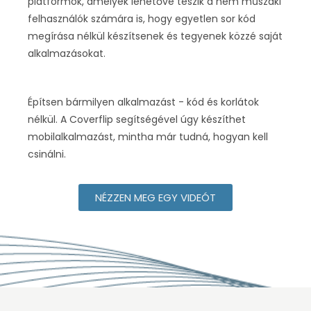
platformok, amelyek lehetővé teszik a nem műszaki
felhasználók számára is, hogy egyetlen sor kód
megírása nélkül készítsenek és tegyenek közzé saját
alkalmazásokat.
Építsen bármilyen alkalmazást - kód és korlátok
nélkül. A Coverflip segítségével úgy készíthet
mobilalkalmazást, mintha már tudná, hogyan kell
csinálni.
NÉZZEN MEG EGY VIDEÓT