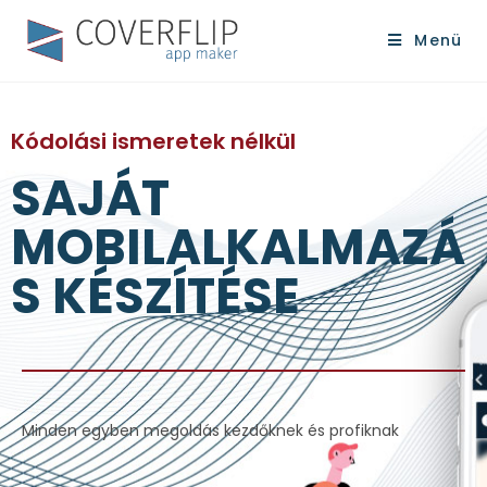
Menü
Kódolási ismeretek nélkül
SAJÁT
MOBILALKALMAZÁ
S KÉSZÍTÉSE
Minden egyben megoldás kezdőknek és profiknak