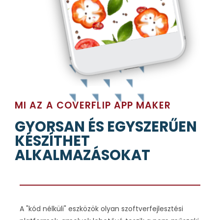
MI AZ A COVERFLIP APP MAKER
GYORSAN ÉS EGYSZERŰEN
KÉSZÍTHET
ALKALMAZÁSOKAT
A "kód nélküli" eszközök olyan szoftverfejlesztési