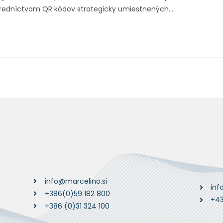
tredníctvom QR kódov strategicky umiestnených...
info@marcelino.si
inf
+386(0)59 182 800
+43
+386 (0)31 324 100