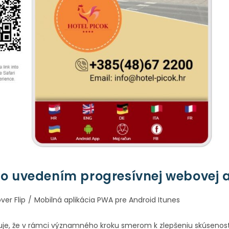
tvo uvedením progresívnej webovej 
ver Flip
/
Mobilná aplikácia PWA pre Android Itunes
je, že v rámci významného kroku smerom k zlepšeniu skúseností