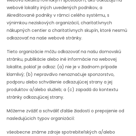
webovú lokalitu rovnakým spôsobom, ako odkazujú na
webové lokality iných uvedených podnikov, a
Akreditované podniky v rámci celého systému, s
výnimkou neziskových organizácií, charitatívnych
nákupných centier a charitatívnych skupín, ktoré nesmú
odkazovať na naše webové stránky.
Tieto organizácie môžu odkazovať na našu domovskú
stránku, publikácie alebo iné informácie na webovej
lokalite, pokiaľ je odkaz: (a) nie je v žiadnom prípade
klamlivý; (b) nepravdivo nenaznačuje sponzorstvo,
podporu alebo schválenie odkazujúcej strany a jej
produktov a/alebo služieb; a (c) zapadá do kontextu
stránky odkazujúcej strany.
Môžeme zvážiť a schváliť ďalšie žiadosti o prepojenie od
nasledujúcich typov organizácií:
všeobecne známe zdroje spotrebiteľských a/alebo