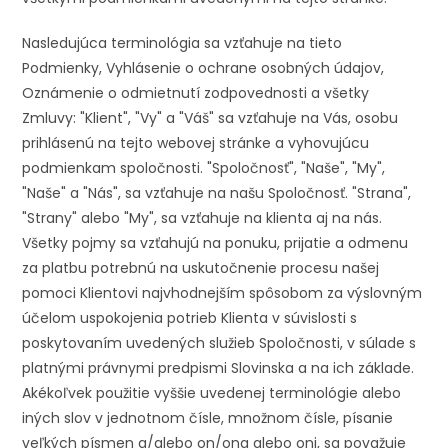
Nasledujúca terminológia sa vzťahuje na tieto
Podmienky, Vyhlásenie o ochrane osobných údajov,
Oznámenie o odmietnutí zodpovednosti a všetky
Zmluvy: "Klient", "Vy" a "Váš" sa vzťahuje na Vás, osobu
prihlásenú na tejto webovej stránke a vyhovujúcu
podmienkam spoločnosti. "Spoločnosť", "Naše", "My",
"Naše" a "Nás", sa vzťahuje na našu Spoločnosť. "Strana",
"Strany" alebo "My", sa vzťahuje na klienta aj na nás.
Všetky pojmy sa vzťahujú na ponuku, prijatie a odmenu
za platbu potrebnú na uskutočnenie procesu našej
pomoci Klientovi najvhodnejším spôsobom za výslovným
účelom uspokojenia potrieb Klienta v súvislosti s
poskytovaním uvedených služieb Spoločnosti, v súlade s
platnými právnymi predpismi Slovinska a na ich základe.
Akékoľvek použitie vyššie uvedenej terminológie alebo
iných slov v jednotnom čísle, množnom čísle, písanie
veľkých písmen a/alebo on/ona alebo oni, sa považuje