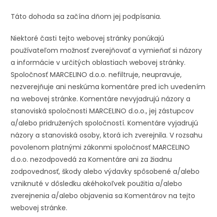
Táto dohoda sa začína dňom jej podpísania.
Niektoré časti tejto webovej stránky ponúkajú
používateľom možnosť zverejňovať a vymieňať si názory
a informácie v určitých oblastiach webovej stránky.
Spoločnosť MARCELINO d.o.o. nefiltruje, neupravuje,
nezverejňuje ani neskúma komentáre pred ich uvedením
na webovej stránke. Komentáre nevyjadrujú názory a
stanoviská spoločnosti MARCELINO d.o.o., jej zástupcov
a/alebo pridružených spoločností. Komentáre vyjadrujú
názory a stanoviská osoby, ktorá ich zverejnila. V rozsahu
povolenom platnými zákonmi spoločnosť MARCELINO
d.o.o. nezodpovedá za Komentáre ani za žiadnu
zodpovednosť, škody alebo výdavky spôsobené a/alebo
vzniknuté v dôsledku akéhokoľvek použitia a/alebo
zverejnenia a/alebo objavenia sa Komentárov na tejto
webovej stránke.