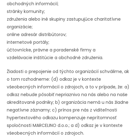
obchodných informácií;
stránky komunity;
združenia alebo iné skupiny zastupujúce charitatívne
organizácie;
online adresár distribútorov;
internetové portály;
účtovnícke, právne a poradenské firmy a
vzdelávacie inštitúcie a obchodné združenia.
Žiadosti o prepojenie od týchto organizácií schválime, ak
o tom rozhodneme: (d) odkaz je v kontexte
všeobecných informácií o zdrojoch, a to v prípade, že: a)
odkaz nebude pôsobiť nepriaznivo na nás alebo na naše
akreditované podniky; b) organizácia nemá u nás žiadne
negatívne záznamy; c) prínos pre nás z viditeľnosti
hypertextového odkazu kompenzuje neprítomnosť
spoločnosti MARCELINO d.o.o.; a d) odkaz je v kontexte
všeobecných informácií o zdrojoch.