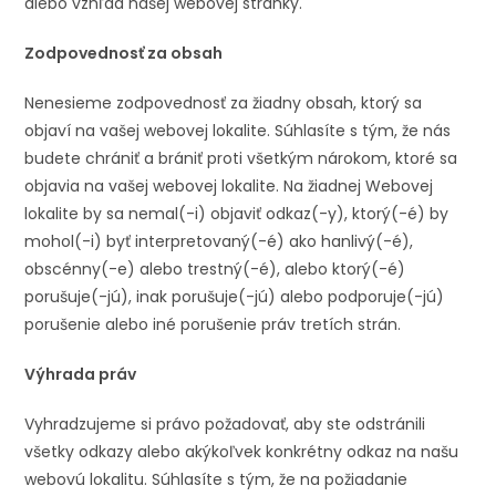
alebo vzhľad našej webovej stránky.
Zodpovednosť za obsah
Nenesieme zodpovednosť za žiadny obsah, ktorý sa
objaví na vašej webovej lokalite. Súhlasíte s tým, že nás
budete chrániť a brániť proti všetkým nárokom, ktoré sa
objavia na vašej webovej lokalite. Na žiadnej Webovej
lokalite by sa nemal(-i) objaviť odkaz(-y), ktorý(-é) by
mohol(-i) byť interpretovaný(-é) ako hanlivý(-é),
obscénny(-e) alebo trestný(-é), alebo ktorý(-é)
porušuje(-jú), inak porušuje(-jú) alebo podporuje(-jú)
porušenie alebo iné porušenie práv tretích strán.
Výhrada práv
Vyhradzujeme si právo požadovať, aby ste odstránili
všetky odkazy alebo akýkoľvek konkrétny odkaz na našu
webovú lokalitu. Súhlasíte s tým, že na požiadanie