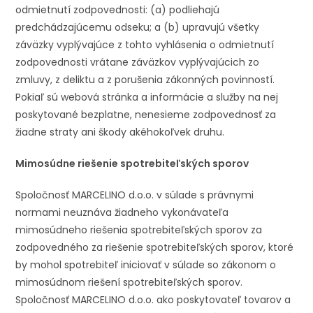
odmietnutí zodpovednosti: (a) podliehajú
predchádzajúcemu odseku; a (b) upravujú všetky
záväzky vyplývajúce z tohto vyhlásenia o odmietnutí
zodpovednosti vrátane záväzkov vyplývajúcich zo
zmluvy, z deliktu a z porušenia zákonných povinností.
Pokiaľ sú webová stránka a informácie a služby na nej
poskytované bezplatne, nenesieme zodpovednosť za
žiadne straty ani škody akéhokoľvek druhu.
Mimosúdne riešenie spotrebiteľských sporov
Spoločnosť MARCELINO d.o.o. v súlade s právnymi
normami neuznáva žiadneho vykonávateľa
mimosúdneho riešenia spotrebiteľských sporov za
zodpovedného za riešenie spotrebiteľských sporov, ktoré
by mohol spotrebiteľ iniciovať v súlade so zákonom o
mimosúdnom riešení spotrebiteľských sporov.
Spoločnosť MARCELINO d.o.o. ako poskytovateľ tovarov a