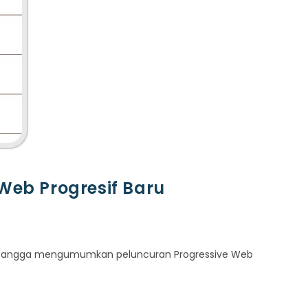
Web Progresif Baru
gan bangga mengumumkan peluncuran Progressive Web