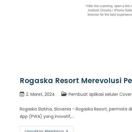
Rogaska Resort Merevolusi P
2. Maret, 2024
Pembuat aplikasi seluler Cover 
Rogaska Slatina, Slovenia - Rogaska Resort, permat
App (PWA) yang inovatif,...
Lanjutkan Membaca