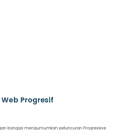
 Web Progresif
dengan bangga mengumumkan peluncuran Progressive