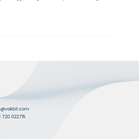
o@vakbit.com
 720 022715